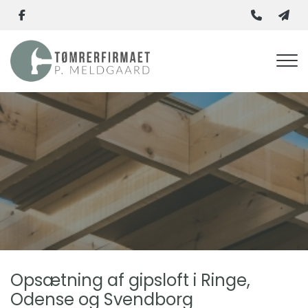
Gå
til
hovedindhold
Opsætning af gipsloft i Ringe,
Odense og Svendborg