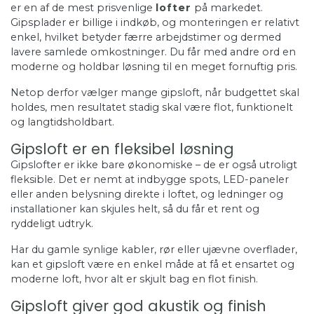
er en af de mest prisvenlige
lofter
på markedet.
Gipsplader er billige i indkøb, og monteringen er relativt
enkel, hvilket betyder færre arbejdstimer og dermed
lavere samlede omkostninger. Du får med andre ord en
moderne og holdbar løsning til en meget fornuftig pris.
Netop derfor vælger mange gipsloft, når budgettet skal
holdes, men resultatet stadig skal være flot, funktionelt
og langtidsholdbart.
Gipsloft er en fleksibel løsning
Gipslofter er ikke bare økonomiske – de er også utroligt
fleksible. Det er nemt at indbygge spots, LED-paneler
eller anden belysning direkte i loftet, og ledninger og
installationer kan skjules helt, så du får et rent og
ryddeligt udtryk.
Har du gamle synlige kabler, rør eller ujævne overflader,
kan et gipsloft være en enkel måde at få et ensartet og
moderne loft, hvor alt er skjult bag en flot finish.
Gipsloft giver god akustik og finish